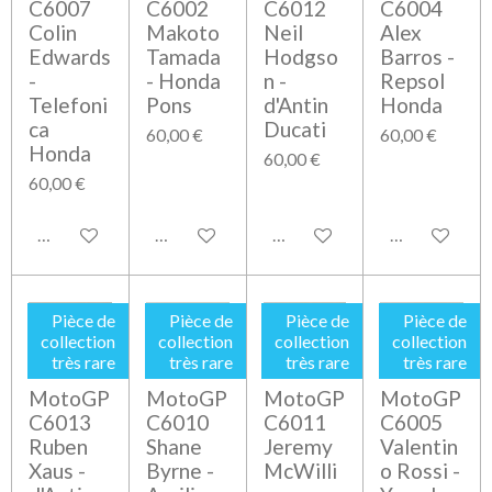
C6007
C6002
C6012
C6004
Colin
Makoto
Neil
Alex
Edwards
Tamada
Hodgso
Barros -
-
- Honda
n -
Repsol
Telefoni
Pons
d'Antin
Honda
ca
Ducati
60,00 €
60,00 €
Honda
60,00 €
60,00 €
Ajouter au panier
Ajouter au panier
Ajouter au panier
Ajouter au pa
Pièce de
Pièce de
Pièce de
Pièce de
collection
collection
collection
collection
très rare
très rare
très rare
très rare
MotoGP
MotoGP
MotoGP
MotoGP
C6013
C6010
C6011
C6005
Ruben
Shane
Jeremy
Valentin
Xaus -
Byrne -
McWilli
o Rossi -