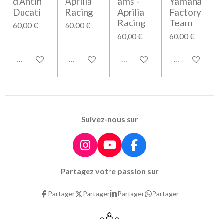
d'Antin
Aprilia
ams -
Yamaha
Ducati
Racing
Aprilia
Factory
Racing
Team
60,00 €
60,00 €
60,00 €
60,00 €
Ajouter au panier
Ajouter au panier
Ajouter au panier
Ajouter au pa
Suivez-nous sur
I
Y
F
n
o
a
Partagez votre passion sur
s
u
c
t
T
e
Partager
Partager
Partager
Partager
a
u
b
g
b
o