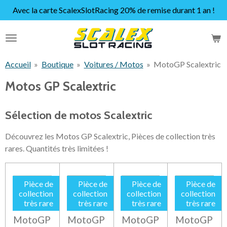
Avec la carte ScalexSlotRacing 20% de remise durant 1 an !
Passer
au
contenu
principal
Accueil
»
Boutique
»
Voitures / Motos
»
MotoGP Scalextric
Motos GP Scalextric
Sélection de motos Scalextric
Découvrez les Motos GP Scalextric, Pièces de collection très
rares. Quantités très limitées !
Pièce de
Pièce de
Pièce de
Pièce de
collection
collection
collection
collection
très rare
très rare
très rare
très rare
MotoGP
MotoGP
MotoGP
MotoGP