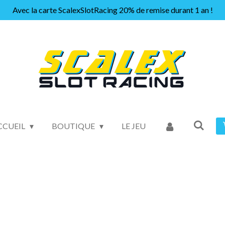
Avec la carte ScalexSlotRacing 20% de remise durant 1 an !
CCUEIL
BOUTIQUE
LE JEU