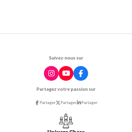
Suivez-nous sur
I
Y
F
n
o
a
Partagez votre passion sur
s
u
c
t
T
e
Partager
Partager
Partager
a
u
b
g
b
o
r
e
o
a
k