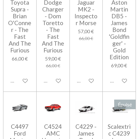
Toyota
Dodge
Jaguar
Aston
Supra -
Charger
MK2 -
Martin
Brian
- Dom
Inspecto
DB5 -
O'Conne
Toretto
r Morse
James
r - The
- The
Bond
57,00 €
Fast
Fast
'Goldfin
66,00 €
And The
And The
ger' -
Furious
Furious
Gold
Edition
66,00 €
59,00 €
69,00 €
66,00 €
Ajouter au panier
Ajouter au panier
Ajouter au panier
Ajouter au pa
Épuisé
C4497
C4524
C4229 -
Scalextri
Ford
AMC
James
c C4239