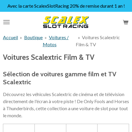
Avec la carte ScalexSlotRacing 20% de remise durant 1 an !
Passer
au
contenu
principal
Accueil
»
Boutique
»
Voitures /
»
Voitures Scalextric
Motos
Film & TV
Voitures Scalextric Film & TV
Sélection de voitures gamme film et TV
Scalextric
Découvrez les véhicules Scalextric de cinéma et de télévision
directement de l'écran à votre piste ! De Only Fools and Horses
à Thunderbirds, cette collection a une voiture de slot pour tout
le monde.