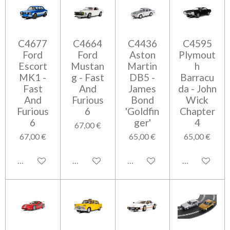
C4677
C4664
C4436
C4595
Ford
Ford
Aston
Plymout
Escort
Mustan
Martin
h
MK1 -
g - Fast
DB5 -
Barracu
Fast
And
James
da - John
And
Furious
Bond
Wick
Furious
6
'Goldfin
Chapter
6
ger'
4
67,00 €
67,00 €
65,00 €
65,00 €
Ajouter au panier
Ajouter au panier
Ajouter au panier
Ajouter au pa