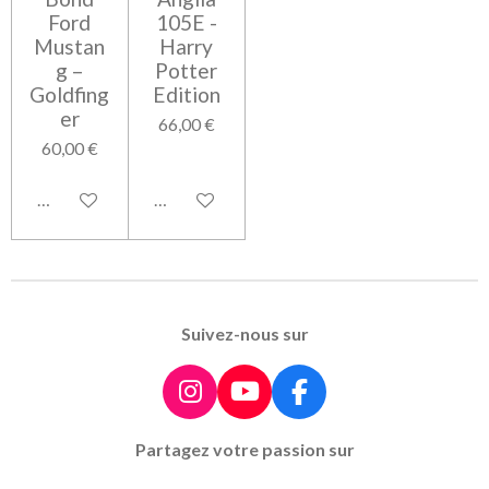
Ford
105E -
Mustan
Harry
g –
Potter
Goldfing
Edition
er
66,00 €
60,00 €
Ajouter au panier
Ajouter au panier
Suivez-nous sur
I
Y
F
n
o
a
Partagez votre passion sur
s
u
c
t
T
e