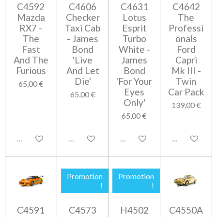
C4592
C4606
C4631
C4642
Mazda
Checker
Lotus
The
RX7 -
Taxi Cab
Esprit
Professi
The
- James
Turbo
onals
Fast
Bond
White -
Ford
And The
'Live
James
Capri
Furious
And Let
Bond
Mk III -
Die'
'For Your
Twin
65,00 €
Eyes
Car Pack
65,00 €
Only'
139,00 €
65,00 €
Ajouter au panier
Ajouter au panier
Ajouter au panier
Ajouter au pa
Promotion
Promotion
!
!
C4591
C4573
H4502
C4550A