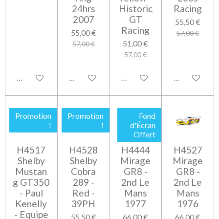
24hrs
Historic
Racing
2007
GT
55,50 €
Racing
55,00 €
57,00 €
51,00 €
57,00 €
57,00 €
Ajouter au panier
Ajouter au panier
Ajouter au panier
Ajouter au pa
Promotion
Promotion
Fond
!
!
d'Écran
Offert
H4517
H4528
H4444
H4527
Shelby
Shelby
Mirage
Mirage
Mustan
Cobra
GR8 -
GR8 -
g GT350
289 -
2nd Le
2nd Le
- Paul
Red -
Mans
Mans
Kenelly
39PH
1977
1976
- Equipe
55,50 €
66,00 €
66,00 €