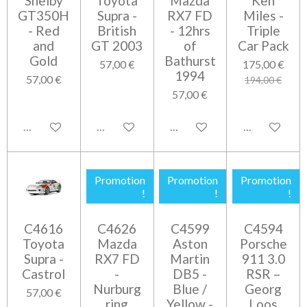
Shelby
Toyota
Mazda
Ken
GT350H
Supra -
RX7 FD
Miles -
- Red
British
- 12hrs
Triple
and
GT 2003
of
Car Pack
Gold
Bathurst
57,00 €
175,00 €
1994
57,00 €
194,00 €
57,00 €
Ajouter au panier
Ajouter au panier
Ajouter au panier
Ajouter au pa
Promotion
Promotion
Promotion
!
!
!
C4616
C4626
C4599
C4594
Toyota
Mazda
Aston
Porsche
Supra -
RX7 FD
Martin
911 3.0
Castrol
-
DB5 -
RSR –
Nurburg
Blue /
Georg
57,00 €
ring
Yellow -
Loos