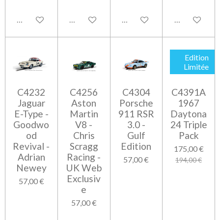
Ajouter au panier
Ajouter au panier
Ajouter au panier
Ajouter au pa
Edition
Limitée
C4232
C4256
C4304
C4391A
Jaguar
Aston
Porsche
1967
E-Type -
Martin
911 RSR
Daytona
Goodwo
V8 -
3.0 -
24 Triple
od
Chris
Gulf
Pack
Revival -
Scragg
Edition
175,00 €
Adrian
Racing -
57,00 €
194,00 €
Newey
UK Web
Exclusiv
57,00 €
e
57,00 €