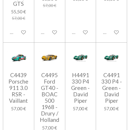
GTS
57,00 €
55,50 €
57,00 €
Ajouter au panier
Ajouter au panier
Ajouter au panier
Ajouter au pa
C4439
C4495
H4491
C4491
Porsche
Ford
330 P4
330 P4 -
911 3.0
GT40 -
Green -
Green -
RSR -
BOAC
David
David
Vaillant
500
Piper
Piper
1968 -
57,00 €
57,00 €
57,00 €
Drury /
Holland
57,00 €