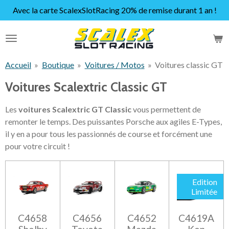
Avec la carte ScalexSlotRacing 20% de remise durant 1 an !
Passer
au
contenu
principal
Accueil
»
Boutique
»
Voitures / Motos
»
Voitures classic GT
Voitures Scalextric Classic GT
Les
voitures Scalextric GT Classic
vous permettent de
remonter le temps. Des puissantes Porsche aux agiles E-Types,
il y en a pour tous les passionnés de course et forcément une
pour votre circuit !
Edition
Limitée
C4658
C4656
C4652
C4619A