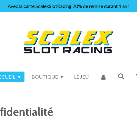
Avec la carte ScalexSlotRacing 20% de remise durant 1 an !
CCUEIL
BOUTIQUE
LE JEU
fidentialité