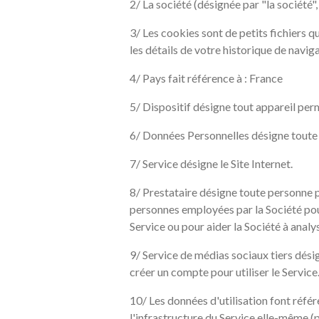
2/ La société (désignée par "la société",
3/ Les cookies sont de petits fichiers q
les détails de votre historique de navi
4/ Pays fait référence à : France
5/ Dispositif désigne tout appareil per
6/ Données Personnelles désigne toute i
7/ Service désigne le Site Internet.
8/ Prestataire désigne toute personne ph
personnes employées par la Société pour 
Service ou pour aider la Société à analyse
9/ Service de médias sociaux tiers désig
créer un compte pour utiliser le Service
10/ Les données d'utilisation font réfé
l'infrastructure du Service elle-même (p