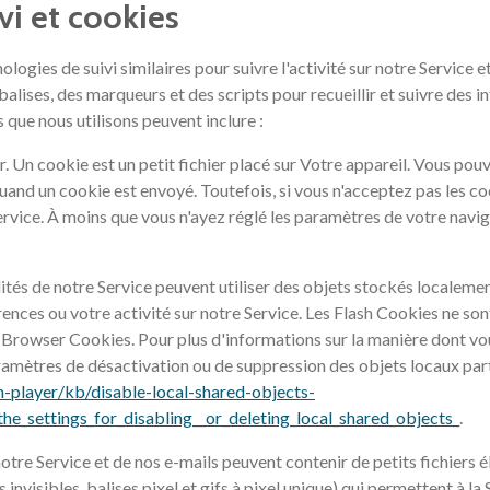
vi et cookies
logies de suivi similaires pour suivre l'activité sur notre Service 
 balises, des marqueurs et des scripts pour recueillir et suivre des 
 que nous utilisons peuvent inclure :
. Un cookie est un petit fichier placé sur Votre appareil. Vous po
uand un cookie est envoyé. Toutefois, si vous n'acceptez pas les coo
service. À moins que vous n'ayez réglé les paramètres de votre navig
ités de notre Service peuvent utiliser des objets stockés localemen
rences ou votre activité sur notre Service. Les Flash Cookies ne s
s Browser Cookies. Pour plus d'informations sur la manière dont v
paramètres de désactivation ou de suppression des objets locaux part
h-player/kb/disable-local-shared-objects-
e_settings_for_disabling__or_deleting_local_shared_objects_
.
otre Service et de nos e-mails peuvent contenir de petits fichiers
nvisibles, balises pixel et gifs à pixel unique) qui permettent à la