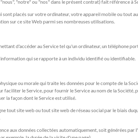
 "nous", "notre" ou "nos" dans le présent contrat) fait référence à Sc
ui sont placés sur votre ordinateur, votre appareil mobile ou tout a
gation sur ce site Web parmi ses nombreuses utilisations.
mettant d'accéder au Service tel qu'un ordinateur, un téléphone po
nformation qui se rapporte à un individu identifié ou identifiable.
ysique ou morale qui traite les données pour le compte de la Sociét
faciliter le Service, pour fournir le Service au nom de la Société, 
r la façon dont le Service est utilisé.
ne tout site web ou tout site web de réseau social par le biais duq
.
rence aux données collectées automatiquement, soit générées par l'u
ar exemple, la durée de la visite d'une page).