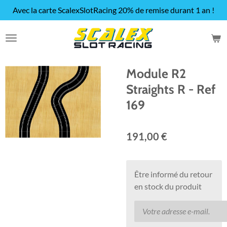
Avec la carte ScalexSlotRacing 20% de remise durant 1 an !
Passer
au
contenu
principal
Module R2
Straights R - Ref
169
191,00 €
Être informé du retour
en stock du produit