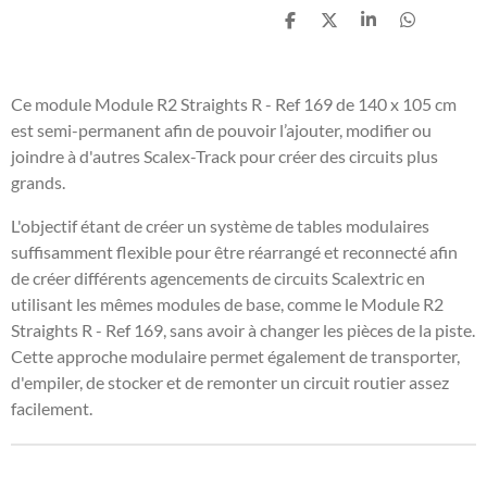
P
P
P
P
a
a
a
a
r
r
r
r
t
t
t
t
a
a
a
a
Ce module Module R2 Straights R - Ref 169 de 140 x 105 cm
g
g
g
g
est semi-permanent afin de pouvoir l’ajouter, modifier ou
e
e
e
e
r
r
r
r
joindre à d'autres Scalex-Track pour créer des circuits plus
grands.
L'objectif étant de créer un système de tables modulaires
suffisamment flexible pour être réarrangé et reconnecté afin
de créer différents agencements de circuits Scalextric en
utilisant les mêmes modules de base, comme le Module R2
Straights R - Ref 169, sans avoir à changer les pièces de la piste.
Cette approche modulaire permet également de transporter,
d'empiler, de stocker et de remonter un circuit routier assez
facilement.