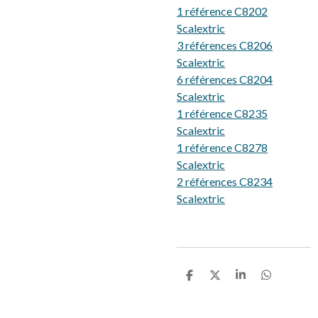
1 référence C8202
Scalextric
3 références C8206
Scalextric
6 références C8204
Scalextric
1 référence C8235
Scalextric
1 référence C8278
Scalextric
2 références C8234
Scalextric
P
P
P
P
a
a
a
a
r
r
r
r
t
t
t
t