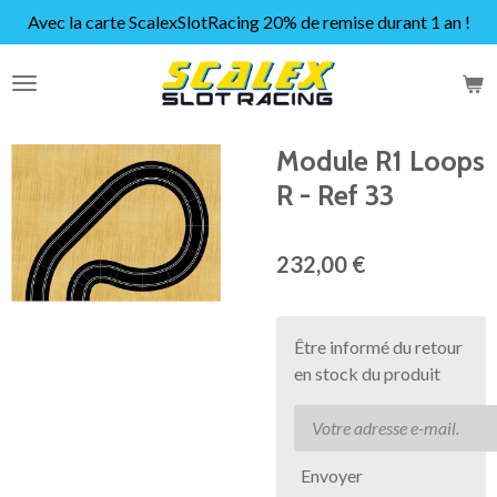
Avec la carte ScalexSlotRacing 20% de remise durant 1 an !
Passer
au
contenu
principal
Module R1 Loops
R - Ref 33
232,00 €
Être informé du retour
en stock du produit
Envoyer