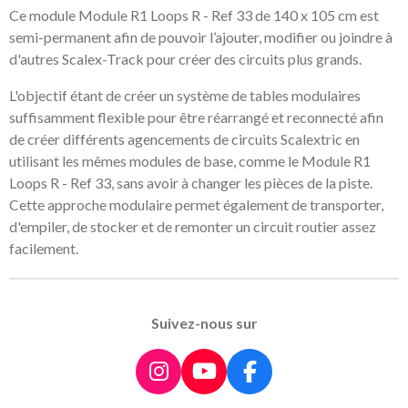
a
a
a
a
Ce module Module R1 Loops R - Ref 33 de 140 x 105 cm est
g
g
g
g
semi-permanent afin de pouvoir l’ajouter, modifier ou joindre à
e
e
e
e
r
r
r
r
d'autres Scalex-Track pour créer des circuits plus grands.
L'objectif étant de créer un système de tables modulaires
suffisamment flexible pour être réarrangé et reconnecté afin
de créer différents agencements de circuits Scalextric en
utilisant les mêmes modules de base, comme le Module R1
Loops R - Ref 33, sans avoir à changer les pièces de la piste.
Cette approche modulaire permet également de transporter,
d'empiler, de stocker et de remonter un circuit routier assez
facilement.
Suivez-nous sur
I
Y
F
n
o
a