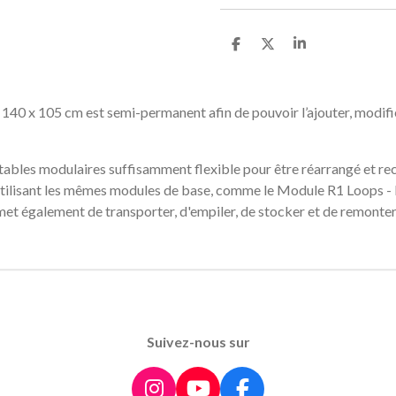
P
P
P
a
a
a
r
r
r
t
t
t
a
a
a
40 x 105 cm est semi-permanent afin de pouvoir l’ajouter, modifie
g
g
g
e
e
e
r
r
r
 tables modulaires suffisamment flexible pour être réarrangé et re
utilisant les mêmes modules de base, comme le Module R1 Loops - Re
et également de transporter, d'empiler, de stocker et de remonter 
Suivez-nous sur