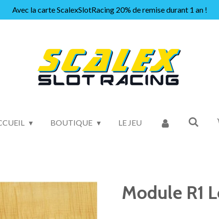
Avec la carte ScalexSlotRacing 20% de remise durant 1 an !
CCUEIL
BOUTIQUE
LE JEU
Module R1 Lo