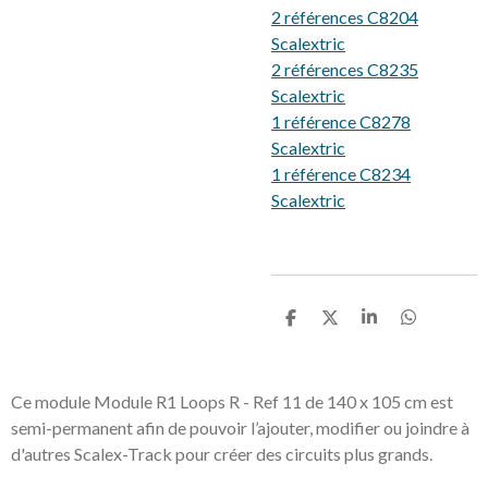
2 références C8204
Scalextric
2 références C8235
Scalextric
1 référence C8278
Scalextric
1 référence C8234
Scalextric
P
P
P
P
a
a
a
a
r
r
r
r
t
t
t
t
a
a
a
a
Ce module Module R1 Loops R - Ref 11 de 140 x 105 cm est
g
g
g
g
semi-permanent afin de pouvoir l’ajouter, modifier ou joindre à
e
e
e
e
r
r
r
r
d'autres Scalex-Track pour créer des circuits plus grands.