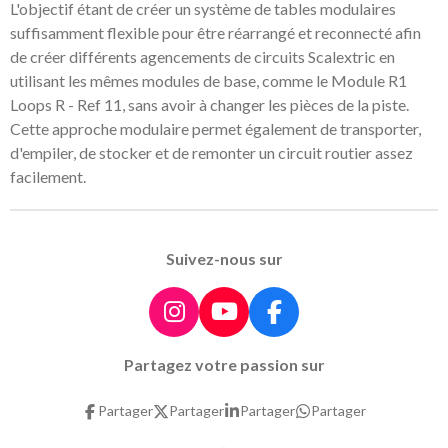
L'objectif étant de créer un système de tables modulaires
suffisamment flexible pour être réarrangé et reconnecté afin
de créer différents agencements de circuits Scalextric en
utilisant les mêmes modules de base, comme le Module R1
Loops R - Ref 11, sans avoir à changer les pièces de la piste.
Cette approche modulaire permet également de transporter,
d'empiler, de stocker et de remonter un circuit routier assez
facilement.
Suivez-nous sur
I
Y
F
n
o
a
Partagez votre passion sur
s
u
c
t
T
e
Partager
Partager
Partager
Partager
a
u
b
g
b
o