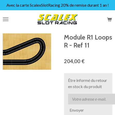
Avec la carte ScalexSlotRacing 20% de remise durant 1 an !
Passer
au
contenu
principal
Module R1 Loops
R - Ref 11
204,00 €
Être informé du retour
en stock du produit
Envoyer