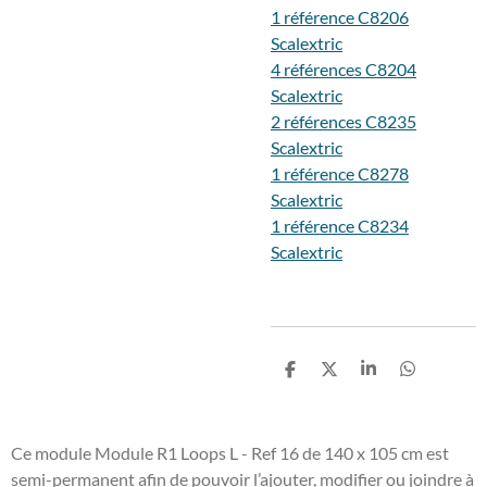
1 référence C8206
Scalextric
4 références C8204
Scalextric
2 références C8235
Scalextric
1 référence C8278
Scalextric
1 référence C8234
Scalextric
P
P
P
P
a
a
a
a
r
r
r
r
t
t
t
t
a
a
a
a
Ce module Module R1 Loops L - Ref 16 de 140 x 105 cm est
g
g
g
g
semi-permanent afin de pouvoir l’ajouter, modifier ou joindre à
e
e
e
e