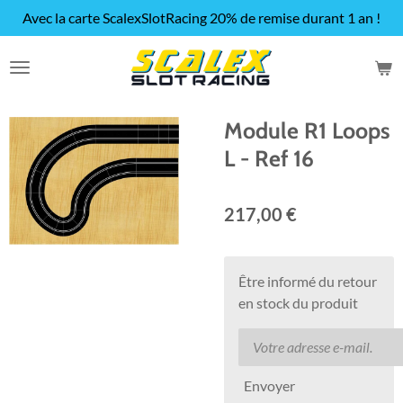
Avec la carte ScalexSlotRacing 20% de remise durant 1 an !
Passer
au
contenu
principal
Module R1 Loops
L - Ref 16
217,00 €
Être informé du retour
en stock du produit
Envoyer