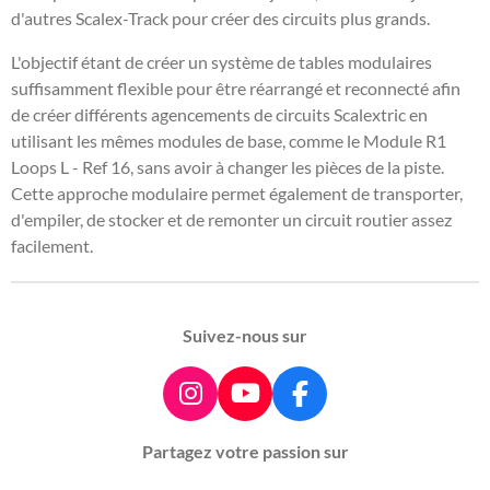
r
r
r
r
d'autres Scalex-Track pour créer des circuits plus grands.
L'objectif étant de créer un système de tables modulaires
suffisamment flexible pour être réarrangé et reconnecté afin
de créer différents agencements de circuits Scalextric en
utilisant les mêmes modules de base, comme le Module R1
Loops L - Ref 16, sans avoir à changer les pièces de la piste.
Cette approche modulaire permet également de transporter,
d'empiler, de stocker et de remonter un circuit routier assez
facilement.
Suivez-nous sur
I
Y
F
n
o
a
Partagez votre passion sur
s
u
c
t
T
e