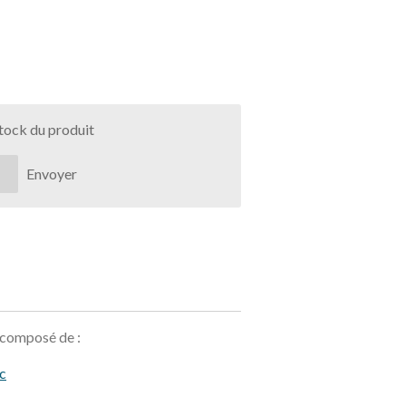
stock du produit
Envoyer
 composé de :
c