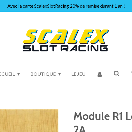
Avec la carte ScalexSlotRacing 20% de remise durant 1 an !
CCUEIL
BOUTIQUE
LE JEU
Module R1 L
2A