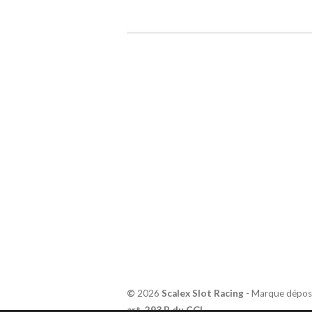
©
2026
Scalex Slot Racing
- Marque dépos
art. 293 B du CGI