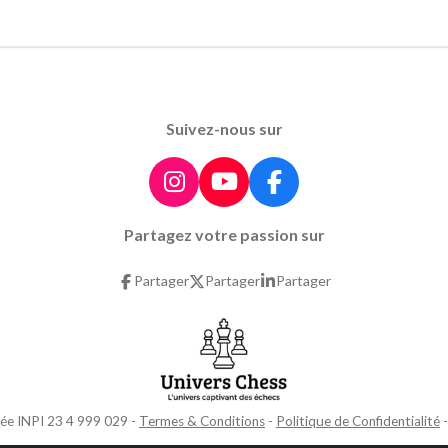
Suivez-nous sur
I
Y
F
n
o
a
Partagez votre passion sur
s
u
c
t
T
e
Partager
Partager
Partager
a
u
b
g
b
o
r
e
o
a
k
m
ée INPI 23 4 999 029 -
Termes & Conditions
-
Politique de Confidentialité