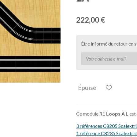
222,00 €
Être informé du retour en 
Épuisé
Ce module
R1 Loops A L
est
3 références C8205 Scalextri
1 référence C8235 Scalextric