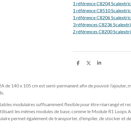
1 référence C8204 Scalextric
1 référence C8510 Scalextric
1 référence C8206 Scalextric
3 références C8236 Scalextri
2 références C8200 Scalextri
P
P
P
a
a
a
r
r
r
t
t
t
a
a
a
 de 140 x 105 cm est semi-permanent afin de pouvoir l’ajouter, mo
g
g
g
ds.
e
e
e
r
r
r
 tables modulaires suffisamment flexible pour être réarrangé et re
utilisant les mêmes modules de base, comme le Module R1 Loops A L
laire permet également de transporter, d'empiler, de stocker et de