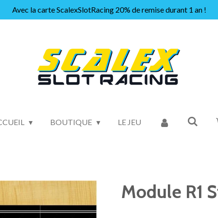
Avec la carte ScalexSlotRacing 20% de remise durant 1 an !
CCUEIL
BOUTIQUE
LE JEU
Module R1 St