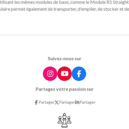
utilisant les mêmes modules de base, comme le Module R1 Straights 
laire permet également de transporter, d'empiler, de stocker et de
Suivez-nous sur
I
Y
F
n
o
a
Partagez votre passion sur
s
u
c
t
T
e
Partager
Partager
Partager
a
u
b
g
b
o
r
e
o
a
k