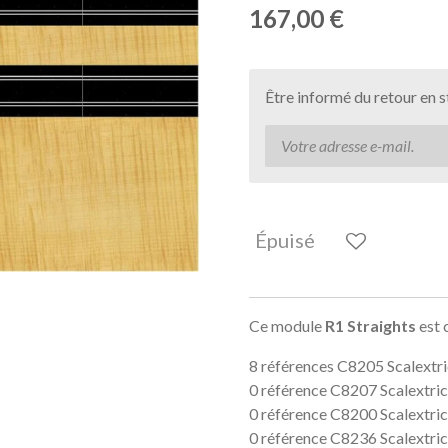
167,00 €
Être informé du retour en 
Épuisé
Ce module
R1 Straights
est 
8 références C8205 Scalextri
0 référence C8207 Scalextric
0 référence C8200 Scalextric
0 référence C8236 Scalextric