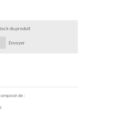
stock du produit
Envoyer
composé de :
c