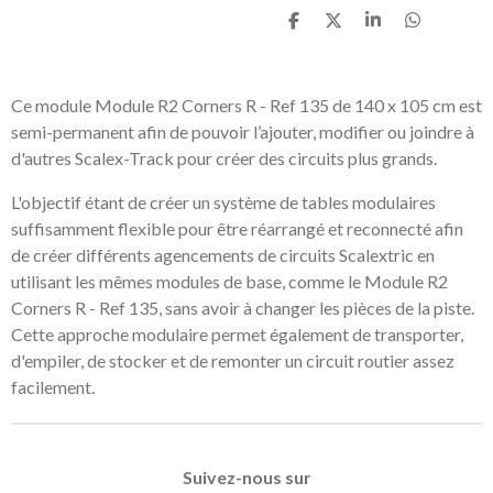
P
P
P
P
a
a
a
a
r
r
r
r
t
t
t
t
a
a
a
a
Ce module Module R2 Corners R - Ref 135 de 140 x 105 cm est
g
g
g
g
semi-permanent afin de pouvoir l’ajouter, modifier ou joindre à
e
e
e
e
r
r
r
r
d'autres Scalex-Track pour créer des circuits plus grands.
L'objectif étant de créer un système de tables modulaires
suffisamment flexible pour être réarrangé et reconnecté afin
de créer différents agencements de circuits Scalextric en
utilisant les mêmes modules de base, comme le Module R2
Corners R - Ref 135, sans avoir à changer les pièces de la piste.
Cette approche modulaire permet également de transporter,
d'empiler, de stocker et de remonter un circuit routier assez
facilement.
Suivez-nous sur