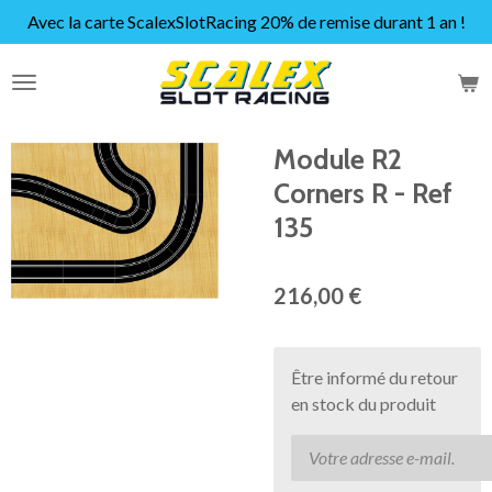
Avec la carte ScalexSlotRacing 20% de remise durant 1 an !
Passer
au
contenu
principal
Module R2
Corners R - Ref
135
216,00 €
Être informé du retour
en stock du produit