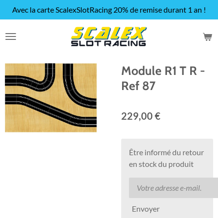
Avec la carte ScalexSlotRacing 20% de remise durant 1 an !
Passer
au
contenu
principal
Module R1 T R -
Ref 87
229,00 €
Être informé du retour
en stock du produit
Envoyer