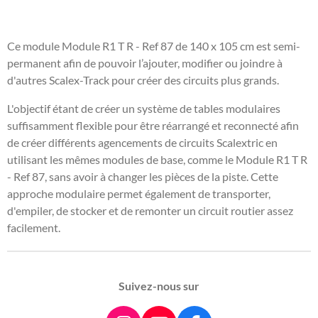
a
a
a
a
r
r
r
r
t
t
t
t
a
a
a
a
Ce module Module R1 T R - Ref 87 de 140 x 105 cm est semi-
g
g
g
g
permanent afin de pouvoir l’ajouter, modifier ou joindre à
e
e
e
e
r
r
r
r
d'autres Scalex-Track pour créer des circuits plus grands.
L'objectif étant de créer un système de tables modulaires
suffisamment flexible pour être réarrangé et reconnecté afin
de créer différents agencements de circuits Scalextric en
utilisant les mêmes modules de base, comme le Module R1 T R
- Ref 87, sans avoir à changer les pièces de la piste. Cette
approche modulaire permet également de transporter,
d'empiler, de stocker et de remonter un circuit routier assez
facilement.
Suivez-nous sur