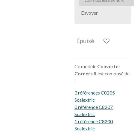
Envoyer
Épuisé
Ce module
Converter
Corners R
est composé de
:
3 références C8205
Scalextric
0 référence C8207
Scalextric
1 référence C8200
Scalextric