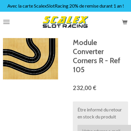
Avec la carte ScalexSlotRacing 20% de remise durant 1 an !
Passer
au
contenu
principal
Module
Converter
Corners R - Ref
105
232,00 €
Être informé du retour
en stock du produit