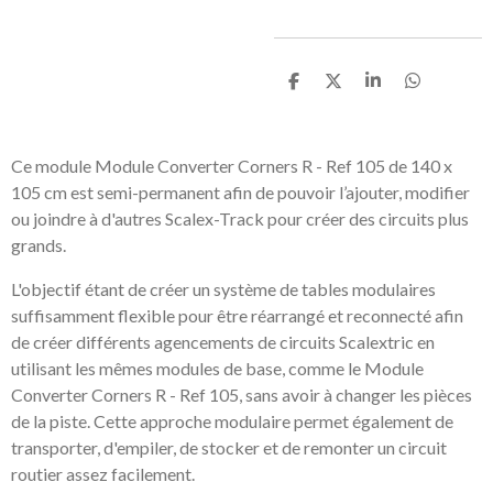
P
P
P
P
a
a
a
a
r
r
r
r
t
t
t
t
a
a
a
a
Ce module Module Converter Corners R - Ref 105 de 140 x
g
g
g
g
105 cm est semi-permanent afin de pouvoir l’ajouter, modifier
e
e
e
e
r
r
r
r
ou joindre à d'autres Scalex-Track pour créer des circuits plus
grands.
L'objectif étant de créer un système de tables modulaires
suffisamment flexible pour être réarrangé et reconnecté afin
de créer différents agencements de circuits Scalextric en
utilisant les mêmes modules de base, comme le Module
Converter Corners R - Ref 105, sans avoir à changer les pièces
de la piste. Cette approche modulaire permet également de
transporter, d'empiler, de stocker et de remonter un circuit
routier assez facilement.