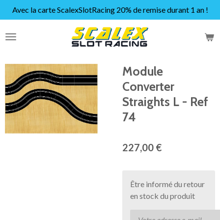
Avec la carte ScalexSlotRacing 20% de remise durant 1 an !
Passer
au
contenu
principal
Module
Converter
Straights L - Ref
74
227,00 €
Être informé du retour
en stock du produit