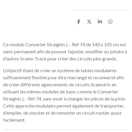
P
P
P
P
a
a
a
a
r
r
r
r
t
t
t
t
a
a
a
a
Ce module Converter Straights L - Ref 74 de 140 x 105 cm est
g
g
g
g
semi-permanent afin de pouvoir l’ajouter, modifier ou joindre à
e
e
e
e
r
r
r
r
d'autres Scalex-Track pour créer des circuits plus grands.
L'objectif étant de créer un système de tables modulaires
suffisamment flexible pour être réarrangé et reconnecté afin
de créer différents agencements de circuits Scalextric en
utilisant les mêmes modules de base, comme le Converter
Straights L - Ref 74, sans avoir à changer les pièces de la piste.
Cette approche modulaire permet également de transporter,
d'empiler, de stocker et de remonter un circuit routier assez
facilement.