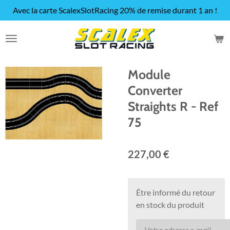
Avec la carte ScalexSlotRacing 20% de remise durant 1 an !
Passer
au
contenu
principal
Module
Converter
Straights R - Ref
75
227,00 €
Être informé du retour
en stock du produit