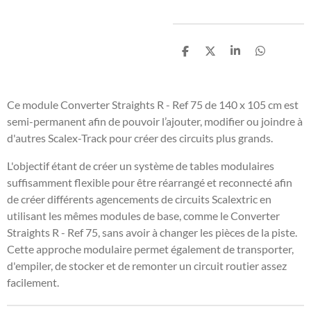
P
P
P
P
a
a
a
a
r
r
r
r
t
t
t
t
a
a
a
a
Ce module Converter Straights R - Ref 75 de 140 x 105 cm est
g
g
g
g
semi-permanent afin de pouvoir l’ajouter, modifier ou joindre à
e
e
e
e
r
r
r
r
d'autres Scalex-Track pour créer des circuits plus grands.
L'objectif étant de créer un système de tables modulaires
suffisamment flexible pour être réarrangé et reconnecté afin
de créer différents agencements de circuits Scalextric en
utilisant les mêmes modules de base, comme le Converter
Straights R - Ref 75, sans avoir à changer les pièces de la piste.
Cette approche modulaire permet également de transporter,
d'empiler, de stocker et de remonter un circuit routier assez
facilement.