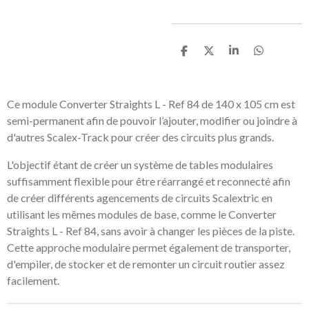
P
P
P
P
a
a
a
a
r
r
r
r
t
t
t
t
a
a
a
a
Ce module Converter Straights L - Ref 84 de 140 x 105 cm est
g
g
g
g
semi-permanent afin de pouvoir l’ajouter, modifier ou joindre à
e
e
e
e
r
r
r
r
d'autres Scalex-Track pour créer des circuits plus grands.
L'objectif étant de créer un système de tables modulaires
suffisamment flexible pour être réarrangé et reconnecté afin
de créer différents agencements de circuits Scalextric en
utilisant les mêmes modules de base, comme le Converter
Straights L - Ref 84, sans avoir à changer les pièces de la piste.
Cette approche modulaire permet également de transporter,
d'empiler, de stocker et de remonter un circuit routier assez
facilement.