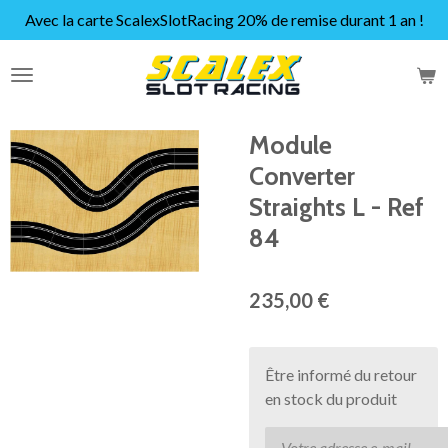
Avec la carte ScalexSlotRacing 20% de remise durant 1 an !
Passer
au
contenu
principal
Module
Converter
Straights L - Ref
84
235,00 €
Être informé du retour
en stock du produit