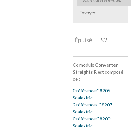
Envoyer
Épuisé
Ce module
Converter
Straights R
est composé
de :
0 référence C8205
Scalextric
2 références C8207
Scalextric
0 référence C8200
Scalextric