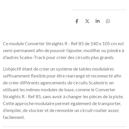
P
P
P
P
a
a
a
a
r
r
r
r
t
t
t
t
a
a
a
a
Ce module Converter Straights R - Ref 85 de 140 x 105 cm est
g
g
g
g
semi-permanent afin de pouvoir l’ajouter, modifier ou joindre à
e
e
e
e
r
r
r
r
d'autres Scalex-Track pour créer des circuits plus grands.
L'objectif étant de créer un système de tables modulaires
suffisamment flexible pour être réarrangé et reconnecté afin
de créer différents agencements de circuits Scalextric en
utilisant les mêmes modules de base, comme le Converter
Straights R - Ref 85, sans avoir à changer les pièces de la piste.
Cette approche modulaire permet également de transporter,
d'empiler, de stocker et de remonter un circuit routier assez
facilement.