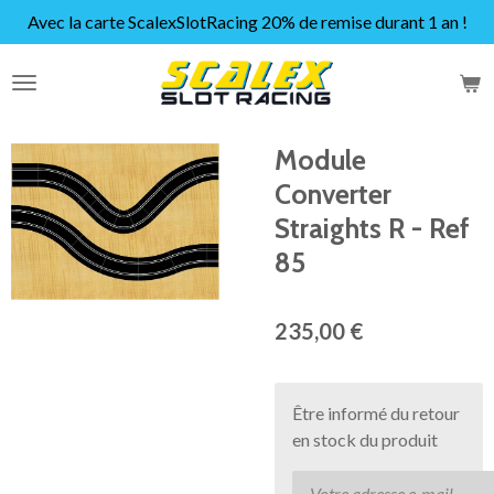
Avec la carte ScalexSlotRacing 20% de remise durant 1 an !
Passer
au
contenu
principal
Module
Converter
Straights R - Ref
85
235,00 €
Être informé du retour
en stock du produit