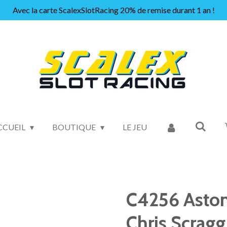
Avec la carte ScalexSlotRacing 20% de remise durant 1 an !
CCUEIL
BOUTIQUE
LE JEU
C4256 Aston
Chris Scragg