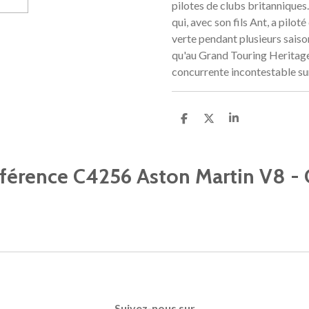
pilotes de clubs britanniques.
qui, avec son fils Ant, a pil
verte pendant plusieurs saiso
qu'au Grand Touring Heritage
concurrente incontestable sur
P
P
P
a
a
a
r
r
r
t
t
t
a
a
a
référence C4256 Aston Martin V8 - 
g
g
g
e
e
e
r
r
r
Suivez-nous sur