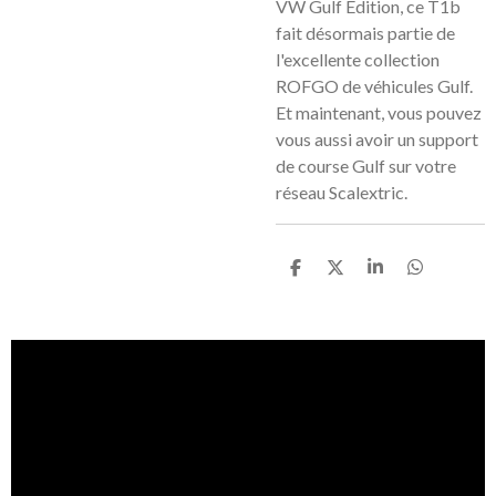
VW Gulf Edition, ce T1b
fait désormais partie de
l'excellente collection
ROFGO de véhicules Gulf.
Et maintenant, vous pouvez
vous aussi avoir un support
de course Gulf sur votre
réseau Scalextric.
P
P
P
P
a
a
a
a
r
r
r
r
t
t
t
t
a
a
a
a
g
g
g
g
e
e
e
e
r
r
r
r