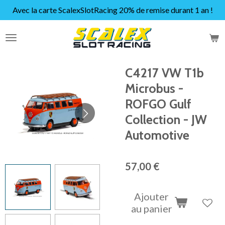
Avec la carte ScalexSlotRacing 20% de remise durant 1 an !
Passer
au
contenu
principal
C4217 VW T1b
Microbus -
ROFGO Gulf
Collection - JW
Automotive
57,00 €
Ajouter
au panier