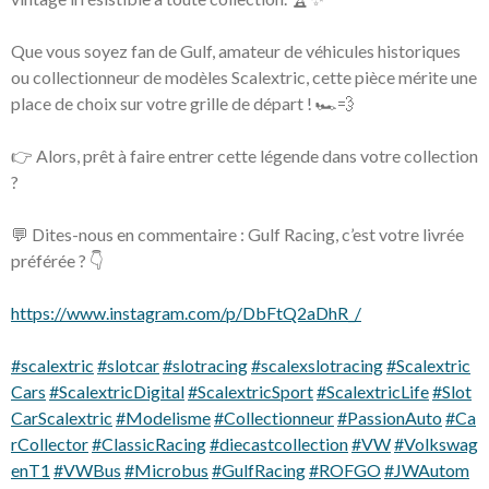
Que vous soyez fan de Gulf, amateur de véhicules historiques
ou collectionneur de modèles Scalextric, cette pièce mérite une
place de choix sur votre grille de départ ! 🏎️💨
👉 Alors, prêt à faire entrer cette légende dans votre collection
?
💬 Dites-nous en commentaire : Gulf Racing, c’est votre livrée
préférée ? 👇
https://www.instagram.com/p/DbFtQ2aDhR_/
#scalextric
#slotcar
#slotracing
#scalexslotracing
#Scalextric
Cars
#ScalextricDigital
#ScalextricSport
#ScalextricLife
#Slot
CarScalextric
#Modelisme
#Collectionneur
#PassionAuto
#Ca
rCollector
#ClassicRacing
#diecastcollection
#VW
#Volkswag
enT1
#VWBus
#Microbus
#GulfRacing
#ROFGO
#JWAutom