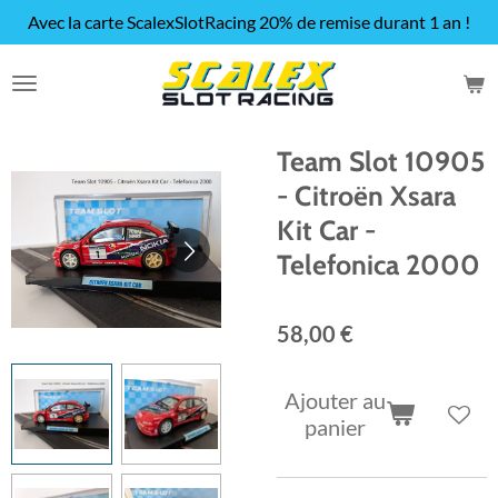
Avec la carte ScalexSlotRacing 20% de remise durant 1 an !
Passer
au
contenu
principal
Team Slot 10905
- Citroën Xsara
Kit Car -
Telefonica 2000
58,00 €
Ajouter au
panier