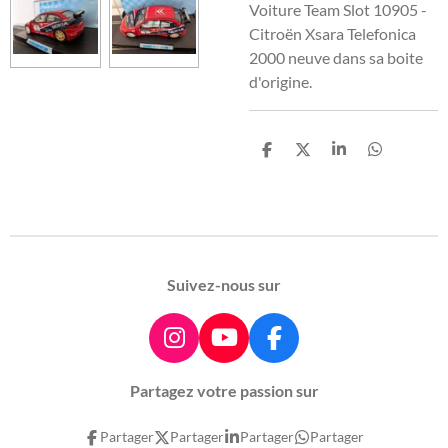
Voiture Team Slot 10905 -
Citroën Xsara Telefonica
2000 neuve dans sa boite
d'origine.
P
P
P
P
a
a
a
a
r
r
r
r
t
t
t
t
a
a
a
a
g
g
g
g
e
e
e
e
r
r
r
r
Suivez-nous sur
I
Y
F
n
o
a
Partagez votre passion sur
s
u
c
t
T
e
Partager
Partager
Partager
Partager
a
u
b