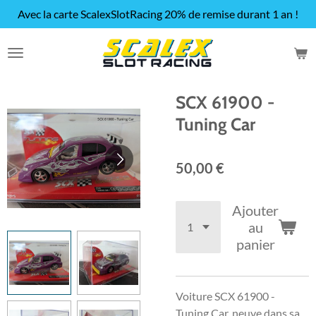
Avec la carte ScalexSlotRacing 20% de remise durant 1 an !
Passer
au
contenu
principal
SCX 61900 -
Tuning Car
50,00 €
Ajouter
au
panier
Voiture SCX 61900 -
Tuning Car, neuve dans sa