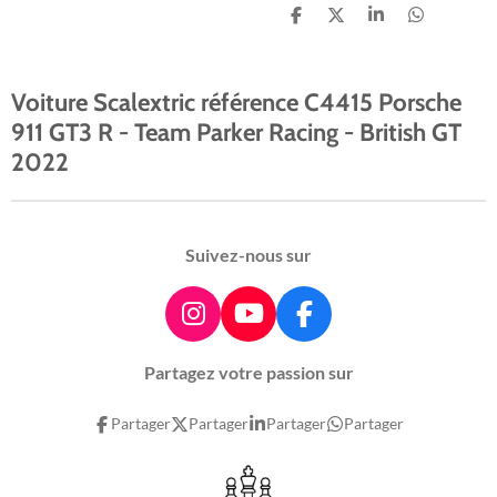
P
P
P
P
a
a
a
a
r
r
r
r
t
t
t
t
a
a
a
a
Voiture Scalextric référence C4415 Porsche
g
g
g
g
911 GT3 R - Team Parker Racing - British GT
e
e
e
e
r
r
r
r
2022
Suivez-nous sur
I
Y
F
n
o
a
Partagez votre passion sur
s
u
c
t
T
e
Partager
Partager
Partager
Partager
a
u
b
g
b
o
r
e
o