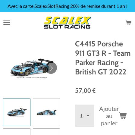
Avec la carte ScalexSlotRacing 20% de remise durant 1 an !
Passer
au
contenu
principal
C4415 Porsche
911 GT3 R - Team
Parker Racing -
British GT 2022
57,00 €
Ajouter
au
panier