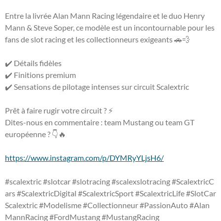
Entre la livrée Alan Mann Racing légendaire et le duo Henry
Mann & Steve Soper, ce modèle est un incontournable pour les
fans de slot racing et les collectionneurs exigeants 🚗💨
✔️ Détails fidèles
✔️ Finitions premium
✔️ Sensations de pilotage intenses sur circuit Scalextric
Prêt à faire rugir votre circuit ? ⚡
Dites-nous en commentaire : team Mustang ou team GT
européenne ? 👇🔥
https://www.instagram.com/p/DYMRyYLjsH6/
#scalextric
#slotcar
#slotracing
#scalexslotracing
#ScalextricC
ars
#ScalextricDigital
#ScalextricSport
#ScalextricLife
#SlotCar
Scalextric
#Modelisme
#Collectionneur
#PassionAuto
#Alan
MannRacing
#FordMustang
#MustangRacing