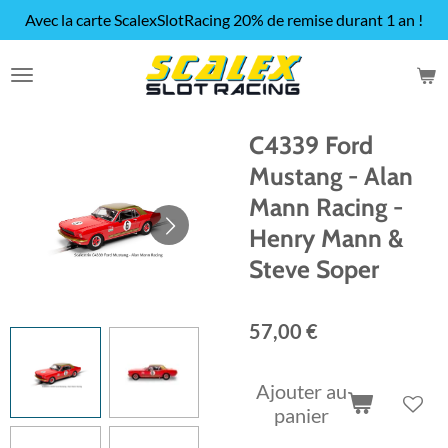
Avec la carte ScalexSlotRacing 20% de remise durant 1 an !
Passer
au
contenu
principal
C4339 Ford
Mustang - Alan
Mann Racing -
Henry Mann &
Steve Soper
57,00 €
Ajouter au
panier