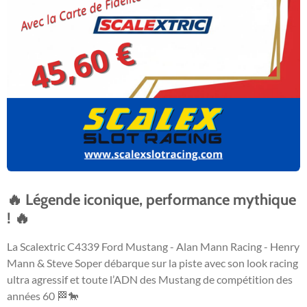
🔥 Légende iconique, performance mythique
! 🔥
La Scalextric C4339 Ford Mustang - Alan Mann Racing - Henry
Mann & Steve Soper débarque sur la piste avec son look racing
ultra agressif et toute l’ADN des Mustang de compétition des
années 60 🏁🐎