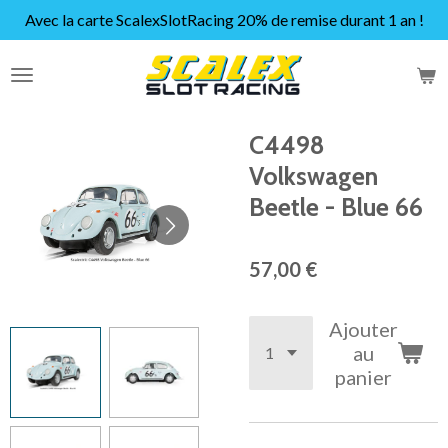
Avec la carte ScalexSlotRacing 20% de remise durant 1 an !
Passer
au
contenu
principal
C4498
Volkswagen
Beetle - Blue 66
57,00 €
Ajouter
au
panier