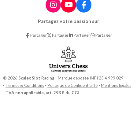
I
Y
F
n
o
a
Partagez votre passion sur
s
u
c
t
T
e
Partager
Partager
Partager
Partager
a
u
b
g
b
o
r
e
o
a
k
m
©
2026
Scalex Slot Racing
- Marque déposée INPI 23 4 999 029
-
Termes & Conditions
-
Politique de Confidentialité
-
Mentions légales
-
TVA non applicable, art. 293 B du CGI