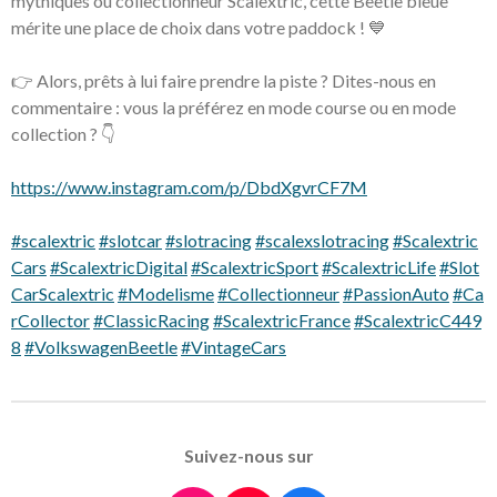
mythiques ou collectionneur Scalextric, cette Beetle bleue
mérite une place de choix dans votre paddock ! 💙
👉 Alors, prêts à lui faire prendre la piste ? Dites-nous en
commentaire : vous la préférez en mode course ou en mode
collection ? 👇
https://www.instagram.com/p/DbdXgvrCF7M
#scalextric
#slotcar
#slotracing
#scalexslotracing
#Scalextric
Cars
#ScalextricDigital
#ScalextricSport
#ScalextricLife
#Slot
CarScalextric
#Modelisme
#Collectionneur
#PassionAuto
#Ca
rCollector
#ClassicRacing
#ScalextricFrance
#ScalextricC449
8
#VolkswagenBeetle
#VintageCars
Suivez-nous sur