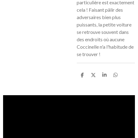
particulière est exactement
cela ! Faisant pâlir des
adversaires bien plus
puissants, la petite voiture
se retrouve souvent dans
des endroits où aucune
Coccinelle n'a l'habitude de
se trouver !
P
P
P
P
a
a
a
a
r
r
r
r
t
t
t
t
a
a
a
a
g
g
g
g
e
e
e
e
r
r
r
r