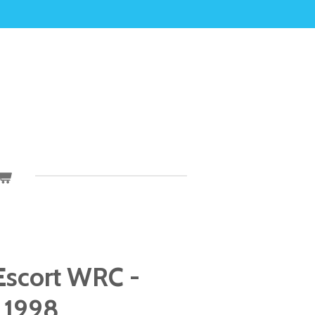
Escort WRC -
 1998