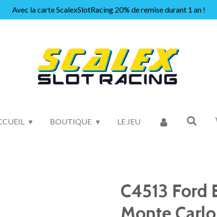
Avec la carte ScalexSlotRacing 20% de remise durant 1 an !
CCUEIL
BOUTIQUE
LE JEU
C4513 Ford 
Monte Carlo