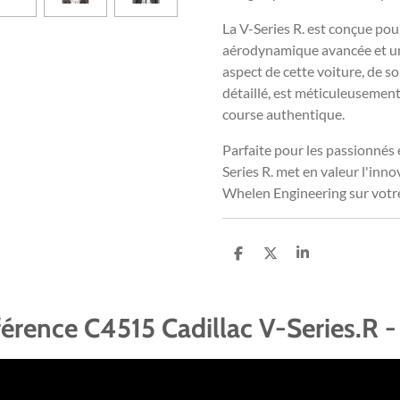
La V-Series R. est conçue pour 
aérodynamique avancée et un
aspect de cette voiture, de s
détaillé, est méticuleusement
course authentique.
Parfaite pour les passionnés e
Series R. met en valeur l'inno
Whelen Engineering sur votre 
P
P
P
a
a
a
r
r
r
t
t
t
a
a
a
éférence C4515 Cadillac V-Series.R
g
g
g
e
e
e
r
r
r