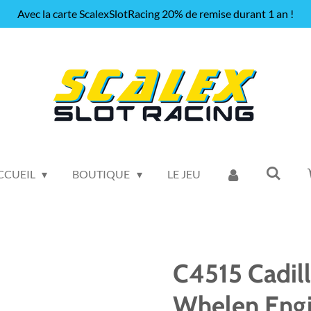
Avec la carte ScalexSlotRacing 20% de remise durant 1 an !
CCUEIL
BOUTIQUE
LE JEU
C4515 Cadill
Whelen Engi