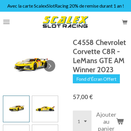
Avec la carte ScalexSlotRacing 20% de remise durant 1 an !
Passer
au
contenu
principal
C4558 Chevrolet
Corvette C8R -
LeMans GTE AM
Winner 2023
Fond d'Écran Offert
57,00 €
Ajouter
au
panier