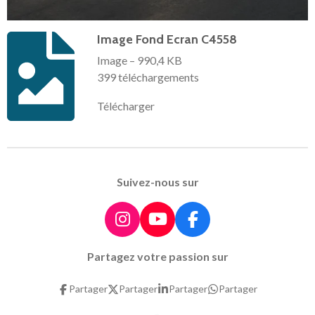
Image Fond Ecran C4558
Image – 990,4 KB
399 téléchargements
Télécharger
Suivez-nous sur
I
Y
F
n
o
a
Partagez votre passion sur
s
u
c
t
T
e
Partager
Partager
Partager
Partager
a
u
b
g
b
o