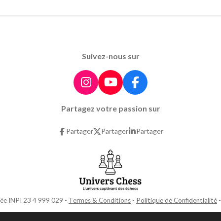
Suivez-nous sur
I
Y
F
n
o
a
Partagez votre passion sur
s
u
c
t
T
e
Partager
Partager
Partager
a
u
b
g
b
o
r
e
o
a
k
m
ée INPI 23 4 999 029 -
Termes & Conditions
-
Politique de Confidentialité