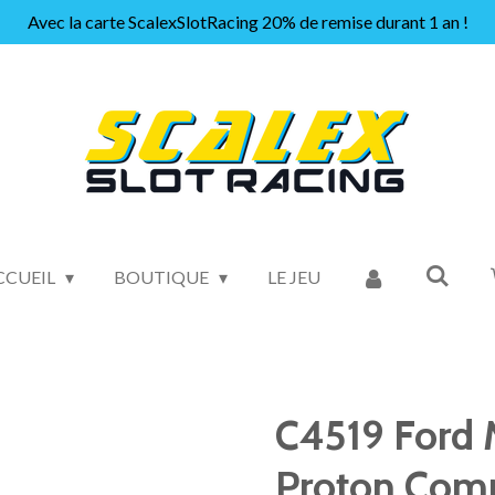
Avec la carte ScalexSlotRacing 20% de remise durant 1 an !
CCUEIL
BOUTIQUE
LE JEU
C4519 Ford
Proton Comp