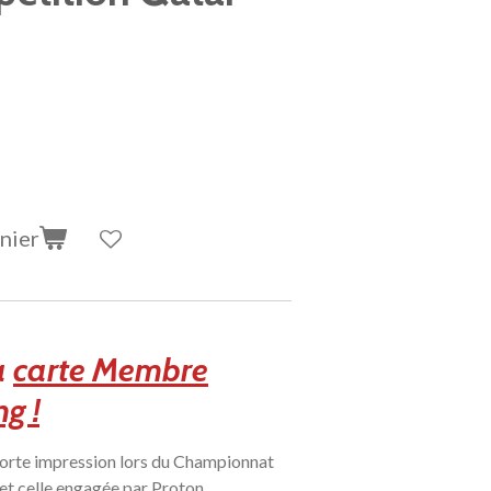
nier
a
carte Membre
g !
forte impression lors du Championnat
et celle engagée par Proton