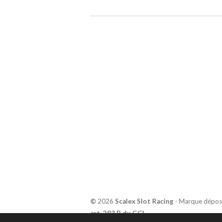
©
2026
Scalex Slot Racing
- Marque dépos
art. 293 B du CGI