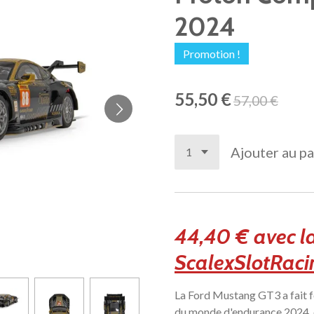
2024
Promotion !
55,50 €
57,00 €
Ajouter au pa
44,40 € avec l
ScalexSlotRacin
La Ford Mustang GT3 a fait 
du monde d'endurance 2024, 