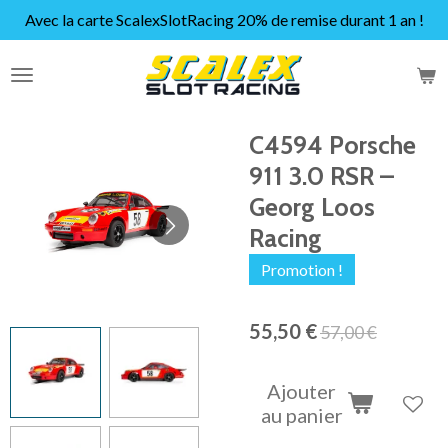
Avec la carte ScalexSlotRacing 20% de remise durant 1 an !
Passer
au
contenu
principal
C4594 Porsche
911 3.0 RSR –
Georg Loos
Racing
Promotion !
55,50 €
57,00 €
Ajouter
au panier