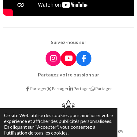
Suivez-nous sur
I
Y
F
n
o
a
Partagez votre passion sur
s
u
c
t
T
e
Partager
Partager
Partager
Partager
a
u
b
g
b
o
r
e
o
a
k
Ce site Web utilise des cookies pour améliorer votre
m
expérience et afficher des publicités personnalisées.
En cliquant sur "Accepter", vous consentez à
©
2026
Scalex Slot Racing
- Marque déposée INPI 23 4 999 029
l'utilisation de tous les cookies.