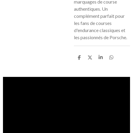
marquages de course
authentiques. Un
complément parfait pour
les fans de courses
d'endurance classiques et
les passionnés de Porsche.
P
P
P
P
a
a
a
a
r
r
r
r
t
t
t
t
a
a
a
a
g
g
g
g
e
e
e
e
r
r
r
r