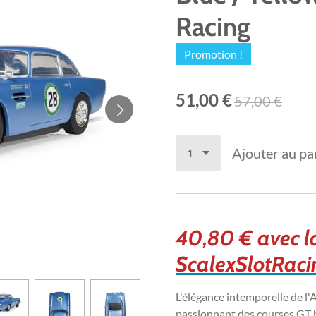
Racing
Promotion !
51,00 €
57,00 €
Ajouter au pa
40,80 € avec 
ScalexSlotRacin
L'élégance intemporelle de l
passionnant des courses GT h