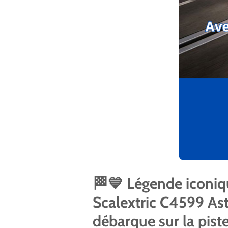
🏁💙 Légende iconique
Scalextric C4599 Ast
débarque sur la piste