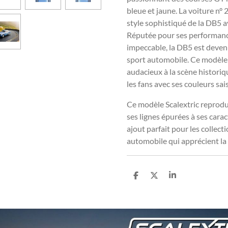
bleue et jaune. La voiture n° 
style sophistiqué de la DB5 av
Réputée pour ses performanc
impeccable, la DB5 est devenu
sport automobile. Ce modèle p
audacieux à la scène histori
les fans avec ses couleurs sai
Ce modèle Scalextric reprodui
ses lignes épurées à ses cara
ajout parfait pour les collec
automobile qui apprécient la 
P
P
P
a
a
a
r
r
r
t
t
t
a
a
a
g
g
g
e
e
e