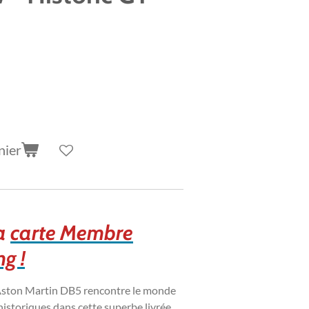
nier
la
carte Membre
g !
'Aston Martin DB5 rencontre le monde
istoriques dans cette superbe livrée