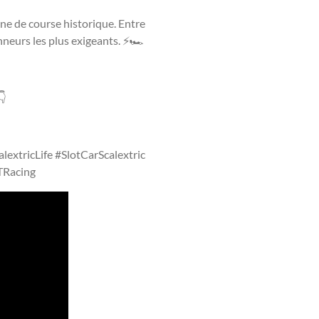
ne de course historique. Entre
onneurs les plus exigeants. ⚡🏎️
👇
alextricLife #SlotCarScalextric
TRacing