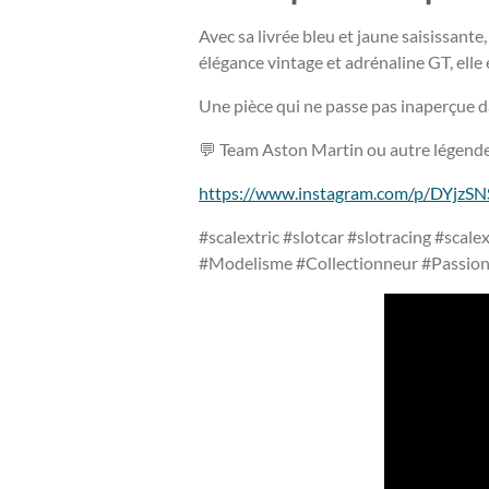
Avec sa livrée bleu et jaune saisissant
élégance vintage et adrénaline GT, elle e
Une pièce qui ne passe pas inaperçue d
💬 Team Aston Martin ou autre légende
https://www.instagram.com/p/DYjzS
#scalextric #slotcar #slotracing #scale
#Modelisme #Collectionneur #Passio