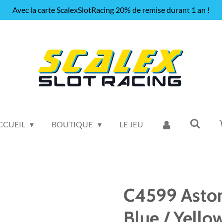
Avec la carte ScalexSlotRacing 20% de remise durant 1 an !
CCUEIL
BOUTIQUE
LE JEU
C4599 Aston
Blue / Yello