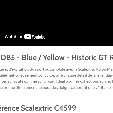
DB5 - Blue / Yellow - Historic GT 
que et d’excitation du sport automobile avec la Scalextric Aston M
èle méticuleusement conçu capture chaque détail de la légendair
es sur route comme sur circuit. Idéal pour les collectionneurs et 
 historique directement au bout des doigts, célébrant une véritabl
.
érence Scalextric C4599