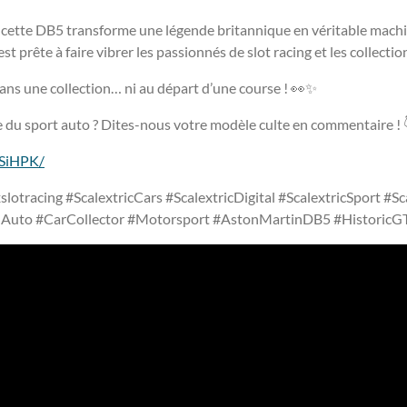
e, cette DB5 transforme une légende britannique en véritable machi
st prête à faire vibrer les passionnés de slot racing et les collecti
ans une collection… ni au départ d’une course ! 👀✨
 du sport auto ? Dites-nous votre modèle culte en commentaire ! 
NSiHPK/
xslotracing #ScalextricCars #ScalextricDigital #ScalextricSport #Sc
nAuto #CarCollector #Motorsport #AstonMartinDB5 #HistoricG