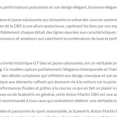
es performances puissantes et son design élégant, fusionne élégan
bleue et jaune saisissante qui dynamise la scène des courses automo
es de la DB5 à une allure audacieuse, captivant les fans par son es
 fidèlement chaque détail, des lignes épurées aux caractéristiques 
tionneurs et amateurs qui valorisent la combinaison de luxe et pe
a livrée historique GT bleu et jaune saisissante, est un véritable 
ng. Ce modèle capture parfaitement l’élégance intemporelle et l’hé
des détails complexes qui reflètent son design classique et son pe
que aux éléments raffinés qui donnent vie à la voiture sur la piste
performances fluides et prêtes à la course, ce qui en fait un plaisir
ques ou de Scalextric en général, cette Aston Martin DB5 est une ad
t recommandé à tous ceux qui souhaitent célébrer une véritable i
ate et passionné de sport automobile, la Scalextric Aston Martin 