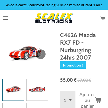
Avec la carte ScalexSlotRacing 20% de remise durant 1 an !
Passer
au
contenu
principal
C4626 Mazda
RX7 FD -
Nurburgring
24hrs 2007
Promotion !
55,00 €
57,00 €
Ajouter
au
panier