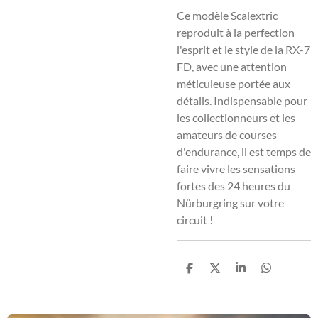
Ce modèle Scalextric
reproduit à la perfection
l'esprit et le style de la RX-7
FD, avec une attention
méticuleuse portée aux
détails. Indispensable pour
les collectionneurs et les
amateurs de courses
d'endurance, il est temps de
faire vivre les sensations
fortes des 24 heures du
Nürburgring sur votre
circuit !
P
P
P
P
a
a
a
a
r
r
r
r
t
t
t
t
a
a
a
a