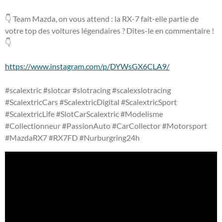
👇 Team Mazda, on vous attend : la RX-7 fait-elle partie de
votre top des voitures légendaires ? Dites-le en commentaire !
👇
https://www.instagram.com/p/DYWsGX6CLA9/
#scalextric
#slotcar
#slotracing
#scalexslotracing
#ScalextricCars
#ScalextricDigital
#ScalextricSport
#ScalextricLife
#SlotCarScalextric
#Modelisme
#Collectionneur
#PassionAuto
#CarCollector
#Motorsport
#MazdaRX7
#RX7FD
#Nurburgring24h