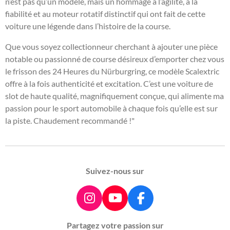
n’est pas qu’un modèle, mais un hommage à l’agilité, à la
fiabilité et au moteur rotatif distinctif qui ont fait de cette
voiture une légende dans l’histoire de la course.
Que vous soyez collectionneur cherchant à ajouter une pièce
notable ou passionné de course désireux d’emporter chez vous
le frisson des 24 Heures du Nürburgring, ce modèle Scalextric
offre à la fois authenticité et excitation. C’est une voiture de
slot de haute qualité, magnifiquement conçue, qui alimente ma
passion pour le sport automobile à chaque fois qu’elle est sur
la piste. Chaudement recommandé !"
Suivez-nous sur
I
Y
F
n
o
a
Partagez votre passion sur
s
u
c