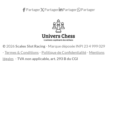
t
T
e
Partager
Partager
Partager
Partager
a
u
b
g
b
o
r
e
o
a
k
m
©
2026
Scalex Slot Racing
- Marque déposée INPI 23 4 999 029
-
Termes & Conditions
-
Politique de Confidentialité
-
Mentions
légales
-
TVA non applicable, art. 293 B du CGI