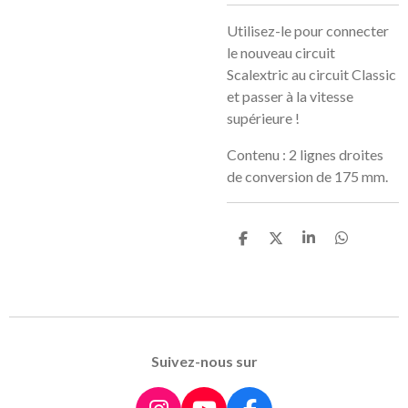
Utilisez-le pour connecter
le nouveau circuit
Scalextric au circuit Classic
et passer à la vitesse
supérieure !
Contenu : 2 lignes droites
de conversion de 175 mm.
P
P
P
P
a
a
a
a
r
r
r
r
t
t
t
t
a
a
a
a
g
g
g
g
e
e
e
e
r
r
r
r
Suivez-nous sur