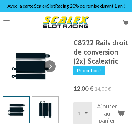
Avec la carte ScalexSlotRacing 20% de remise durant 1 an !
Passer
au
contenu
principal
C8222 Rails droit
de conversion
(2x) Scalextric
Promotion !
12,00 €
14,00 €
Ajouter
au
panier