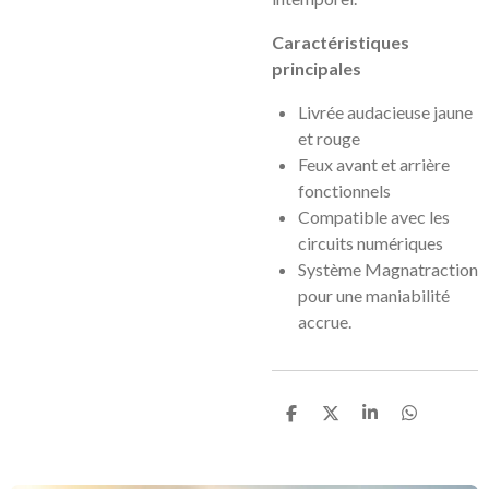
Caractéristiques
principales
Livrée audacieuse jaune
et rouge
Feux avant et arrière
fonctionnels
Compatible avec les
circuits numériques
Système Magnatraction
pour une maniabilité
accrue.
P
P
P
P
a
a
a
a
r
r
r
r
t
t
t
t