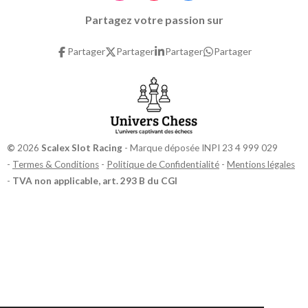
n
o
a
Partagez votre passion sur
s
u
c
t
T
e
Partager
Partager
Partager
Partager
a
u
b
g
b
o
r
e
o
a
k
m
©
2026
Scalex Slot Racing
- Marque déposée INPI 23 4 999 029
-
Termes & Conditions
-
Politique de Confidentialité
-
Mentions légales
-
TVA non applicable, art. 293 B du CGI