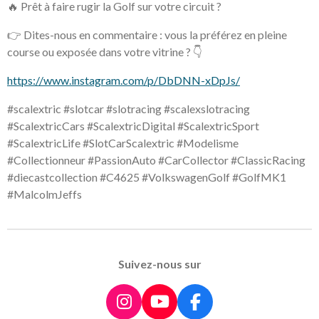
🔥 Prêt à faire rugir la Golf sur votre circuit ?
👉 Dites-nous en commentaire : vous la préférez en pleine
course ou exposée dans votre vitrine ? 👇
https://www.instagram.com/p/DbDNN-xDpJs/
#scalextric #slotcar #slotracing #scalexslotracing
#ScalextricCars #ScalextricDigital #ScalextricSport
#ScalextricLife #SlotCarScalextric #Modelisme
#Collectionneur #PassionAuto #CarCollector #ClassicRacing
#diecastcollection #C4625 #VolkswagenGolf #GolfMK1
#MalcolmJeffs
Suivez-nous sur
I
Y
F