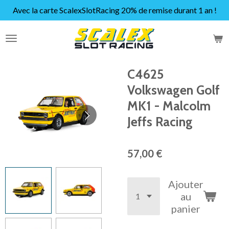
Avec la carte ScalexSlotRacing 20% de remise durant 1 an !
Passer
au
contenu
principal
C4625
Volkswagen Golf
MK1 - Malcolm
Jeffs Racing
57,00 €
Ajouter
au
panier