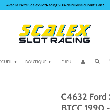
Avec la carte ScalexSlotRacing 20% de remise durant 1 an !
CCUEIL
BOUTIQUE
LE JEU
C4632 Ford S
BTCC 1990 -