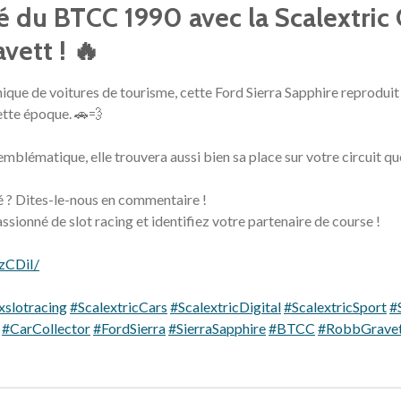
té du BTCC 1990 avec la Scalextric
vett ! 🔥
que de voitures de tourisme, cette Ford Sierra Sapphire reproduit 
cette époque. 🚗💨
emblématique, elle trouvera aussi bien sa place sur votre circuit qu
 ? Dites-le-nous en commentaire !
ssionné de slot racing et identifiez votre partenaire de course !
zCDiI/
xslotracing
#ScalextricCars
#ScalextricDigital
#ScalextricSport
#
#CarCollector
#FordSierra
#SierraSapphire
#BTCC
#RobbGrave