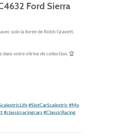
 C4632 Ford Sierra
avec soin la livrée de Robb Gravett,
e dans votre vitrine de collection. 🏆
ScalextricLife
#SlotCarScalextric
#Mo
tt
#classicracingcars
#ClassicRacing