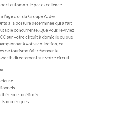
port automobile par excellence.
 l’âge d’or du Groupe A, des
nts à la posture déterminée qui a fait
outable concurrente. Que vous reviviez
TCC sur votre circuit à domicile ou que
hampionnat à votre collection, ce
es de tourisme fait résonner le
orth directement sur votre circuit.
es
acieuse
tionnels
adhérence améliorée
uits numériques