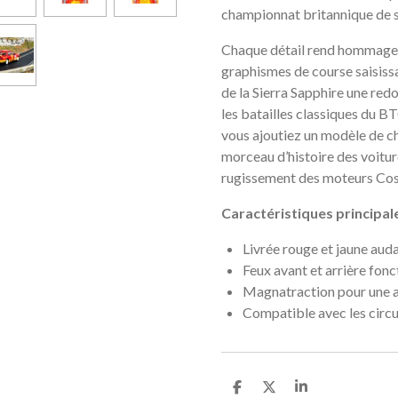
championnat britannique de s
Chaque détail rend hommage à
graphismes de course saisissa
de la Sierra Sapphire une red
les batailles classiques du B
vous ajoutiez un modèle de c
morceau d’histoire des voitur
rugissement des moteurs Cosw
Caractéristiques principal
Livrée rouge et jaune aud
Feux avant et arrière fonc
Magnatraction pour une 
Compatible avec les circ
P
P
P