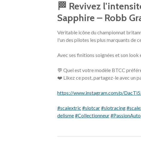
🏁 Revivez l'intensi
Sapphire – Robb Gra
Véritable icône du championnat britanni
l'un des pilotes les plus marquants de 
Avec ses finitions soignées et son look 
💬 Quel est votre modèle BTCC préféré
❤️ Likez ce post, partagez-le avec un pa
https://www.instagram.com/p/DacTi5
#scalextric
#slotcar
#slotracing
#scale
delisme
#Collectionneur
#PassionAuto