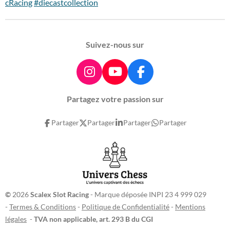
cRacing
#diecastcollection
Suivez-nous sur
I
Y
F
n
o
a
Partagez votre passion sur
s
u
c
t
T
e
Partager
Partager
Partager
Partager
a
u
b
g
b
o
r
e
o
a
k
m
©
2026
Scalex Slot Racing
- Marque déposée INPI 23 4 999 029
-
Termes & Conditions
-
Politique de Confidentialité
-
Mentions
légales
-
TVA non applicable, art. 293 B du CGI