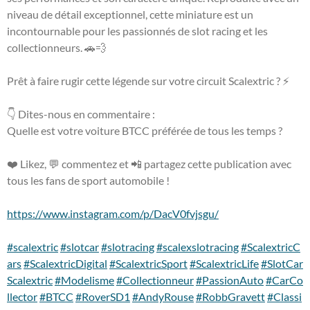
niveau de détail exceptionnel, cette miniature est un
incontournable pour les passionnés de slot racing et les
collectionneurs. 🚗💨
Prêt à faire rugir cette légende sur votre circuit Scalextric ? ⚡
👇 Dites-nous en commentaire :
Quelle est votre voiture BTCC préférée de tous les temps ?
❤️ Likez, 💬 commentez et 📲 partagez cette publication avec
tous les fans de sport automobile !
https://www.instagram.com/p/DacV0fvjsgu/
#scalextric
#slotcar
#slotracing
#scalexslotracing
#ScalextricC
ars
#ScalextricDigital
#ScalextricSport
#ScalextricLife
#SlotCar
Scalextric
#Modelisme
#Collectionneur
#PassionAuto
#CarCo
llector
#BTCC
#RoverSD1
#AndyRouse
#RobbGravett
#Classi