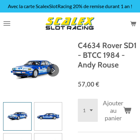
Avec la carte ScalexSlotRacing 20% de remise durant 1 an !
Passer
au
contenu
principal
C4634 Rover SD1
- BTCC 1984 -
Andy Rouse
57,00 €
Ajouter
au
panier