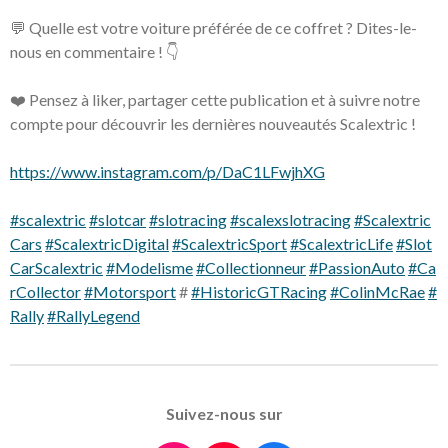
💬 Quelle est votre voiture préférée de ce coffret ? Dites-le-
nous en commentaire ! 👇
❤️ Pensez à liker, partager cette publication et à suivre notre
compte pour découvrir les dernières nouveautés Scalextric !
https://www.instagram.com/p/DaC1LFwjhXG
#scalextric
#slotcar
#slotracing
#scalexslotracing
#Scalextric
Cars
#ScalextricDigital
#ScalextricSport
#ScalextricLife
#Slot
CarScalextric
#Modelisme
#Collectionneur
#PassionAuto
#Ca
rCollector
#Motorsport
#
#HistoricGTRacing
#ColinMcRae
#
Rally
#RallyLegend
Suivez-nous sur