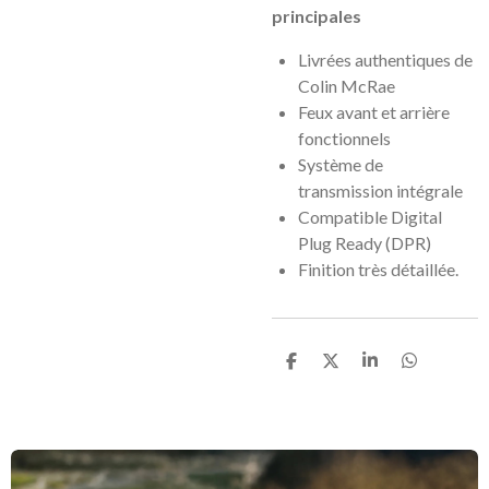
principales
Livrées authentiques de
Colin McRae
Feux avant et arrière
fonctionnels
Système de
transmission intégrale
Compatible Digital
Plug Ready (DPR)
Finition très détaillée.
P
P
P
P
a
a
a
a
r
r
r
r
t
t
t
t
a
a
a
a
g
g
g
g
e
e
e
e