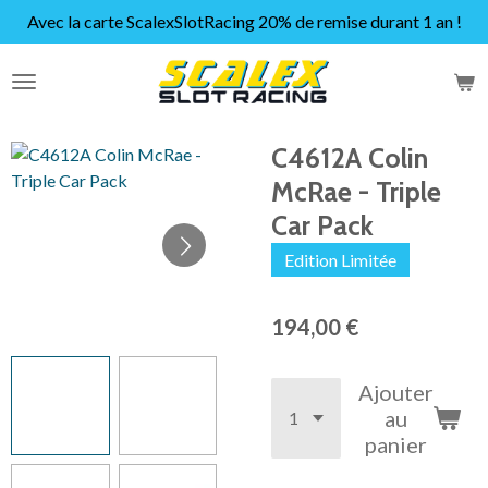
Avec la carte ScalexSlotRacing 20% de remise durant 1 an !
Passer
au
contenu
principal
C4612A Colin
McRae - Triple
Car Pack
Edition Limitée
194,00 €
Ajouter
au
panier