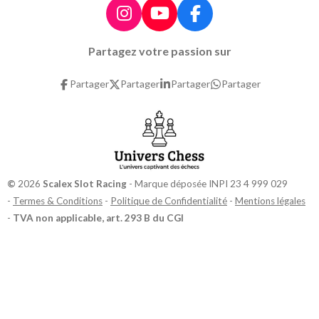
I
Y
F
n
o
a
Partagez votre passion sur
s
u
c
t
T
e
Partager
Partager
Partager
Partager
a
u
b
g
b
o
r
e
o
a
k
m
©
2026
Scalex Slot Racing
- Marque déposée INPI 23 4 999 029
-
Termes & Conditions
-
Politique de Confidentialité
-
Mentions légales
-
TVA non applicable, art. 293 B du CGI