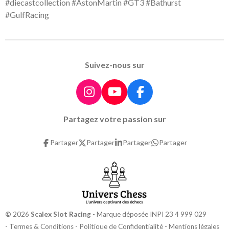
#diecastcollection #AstonMartin #GT3 #Bathurst
#GulfRacing
Suivez-nous sur
I
Y
F
n
o
a
Partagez votre passion sur
s
u
c
t
T
e
Partager
Partager
Partager
Partager
a
u
b
g
b
o
r
e
o
a
k
m
©
2026
Scalex Slot Racing
- Marque déposée INPI 23 4 999 029
-
Termes & Conditions
-
Politique de Confidentialité
-
Mentions légales