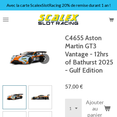
Avec la carte ScalexSlotRacing 20% de remise durant 1 an !
Passer
au
contenu
principal
C4655 Aston
Martin GT3
Vantage - 12hrs
of Bathurst 2025
- Gulf Edition
57,00 €
Ajouter
au
panier