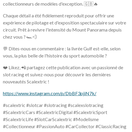
collectionneurs de modèles d'exception. 🇬🇧🔥
Chaque détail a été fidèlement reproduit pour offrir une
expérience de pilotage et d'exposition spectaculaire sur votre
circuit. Prêt à revivre l'intensité du Mount Panorama depuis
chez vous ? 🏎️💨
💬 Dites-nous en commentaire : la livrée Gulf est-elle, selon
vous, la plus belle de l'histoire du sport automobile ?
❤️ Likez, 📲 partagez cette publication avec un passionné de
slot racing et suivez-nous pour découvrir les dernières
nouveautés Scalextric !
https://www.instagram.com/p/DbBF3pjiN7k/
#scalextric #slotcar #slotracing #scalexslotracing
#ScalextricCars #ScalextricDigital #ScalextricSport
#ScalextricLife #SlotCarScalextric #Modelisme
#Collectionneur #PassionAuto #CarCollector #ClassicRacing