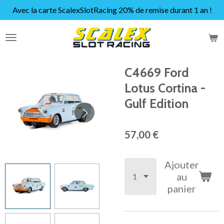
Avec la carte ScalexSlotRacing 20% de remise durant 1 an !
Passer
au
contenu
principal
C4669 Ford
Lotus Cortina -
Gulf Edition
57,00 €
Ajouter
au
panier