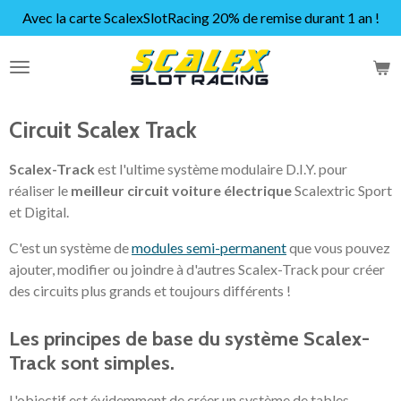
Avec la carte ScalexSlotRacing 20% de remise durant 1 an !
Passer
au
contenu
principal
Circuit Scalex Track
Scalex-Track
est l'ultime système modulaire D.I.Y. pour
réaliser le
meilleur circuit voiture électrique
Scalextric Sport
et Digital.
C'est un système de
modules semi-permanent
que vous pouvez
ajouter, modifier ou joindre à d'autres Scalex-Track pour créer
des circuits plus grands et toujours différents !
Les principes de base du système Scalex-
Track sont simples.
L'objectif est évidemment de créer un système de tables