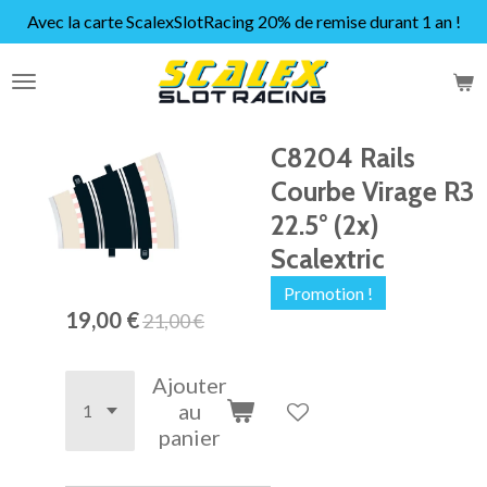
Avec la carte ScalexSlotRacing 20% de remise durant 1 an !
Passer
au
contenu
principal
C8204 Rails
Courbe Virage R3
22.5° (2x)
Scalextric
Promotion !
19,00 €
21,00 €
Ajouter
au
panier